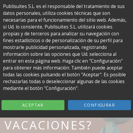
Publisuites S.L. es el responsable del tratamiento de sus
datos personales, utiliza cookies técnicas que son
To
necesarias para el funcionamiento del sitio web. Además,
na
si Ud. lo consiente, Publisuites S.L. utilizará cookies
El
propias y de terceros para analizar su navegación con
podcast
fines estadísticos o de personalización de su perfil para
de
mostrarle publicidad personalizada, registrando
Publisuites
información sobre las opciones que Ud. selecciona al
para
entrar en esta página web. Haga clic en "Configuración"
bloggers
para obtener más información. También puede aceptar
34. FINAL DE
todas las cookies pulsando el botón "Aceptar". Es posible
rechazarlas todas o deseleccionar algunas de las cookies
TEMPORADA ¿UN
mediante el botón "Configuración".
BLOGGER SE VA DE
ACEPTAR
CONFIGURAR
VACACIONES?