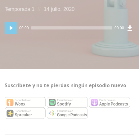
Posted
Posted
Temporada 1
14 julio, 2020
in:
on
Dow
Reproductor
Epi
00:00
00:00
de
audio
Suscríbete y no te pierdas ningún episodio nuevo