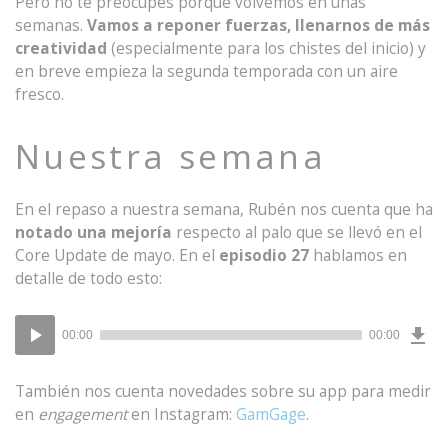
Pero no te preocupes porque volvemos en unas
semanas.
Vamos a reponer fuerzas, llenarnos de más
creatividad
(especialmente para los chistes del inicio) y
en breve empieza la segunda temporada con un aire
fresco.
Nuestra semana
En el repaso a nuestra semana, Rubén nos cuenta que ha
notado una mejoría
respecto al palo que se llevó en el
Core Update de mayo. En el
episodio 27
hablamos en
detalle de todo esto:
Dow
Reproductor
Epi
00:00
00:00
de
audio
También nos cuenta novedades sobre su app para medir
en
engagement
en Instagram:
GamGage
.