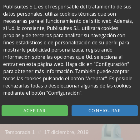
Publisuites S.L. es el responsable del tratamiento de sus
datos personales, utiliza cookies técnicas que son
To
necesarias para el funcionamiento del sitio web. Además,
na
si Ud. lo consiente, Publisuites S.L. utilizará cookies
El
propias y de terceros para analizar su navegación con
podcast
fines estadísticos o de personalización de su perfil para
de
mostrarle publicidad personalizada, registrando
Publisuites
información sobre las opciones que Ud. selecciona al
para
entrar en esta página web. Haga clic en "Configuración"
bloggers
para obtener más información. También puede aceptar
4. ¡LA INTENCIÓN
todas las cookies pulsando el botón "Aceptar". Es posible
rechazarlas todas o deseleccionar algunas de las cookies
DE BÚSQUEDA ES
mediante el botón "Configuración".
LO QUE CUENTA!
ACEPTAR
CONFIGURAR
Posted
Posted
Temporada 1
17 diciembre, 2019
in:
on