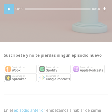
Dow
Reproductor
Epi
00:00
00:00
de
audio
Suscríbete y no te pierdas ningún episodio nuevo
En el
episodio anterior
empezamos a hablar de
cómo