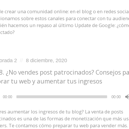
e crear una comunidad online: en el blog o en redes socia
xionamos sobre estos canales para conectar con tu audienc
én hacemos un repaso al último Update de Google: ¿cóm
ectado?
d
Posted
orada 2
8 diciembre, 2020
on
8. ¿No vendes post patrocinados? Consejos p
rar tu web y aumentar tus ingresos
ductor
00:00
00:00
res aumentar los ingresos de tu blog? La venta de posts
cinados es una de las formas de monetización que más us
ers. Te contamos cómo preparar tu web para vender más.