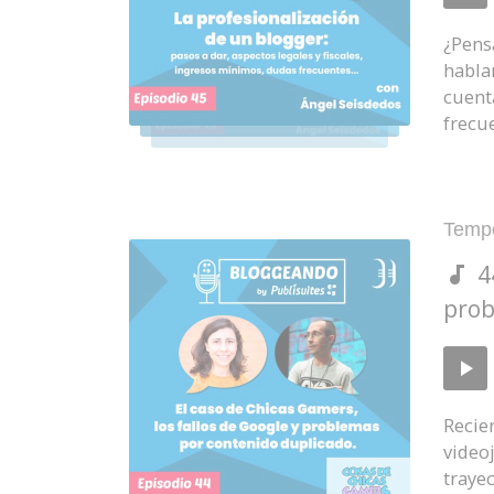
de
audio
¿Pens
habla
cuent
frecu
Poste
Temp
in:
4
prob
Repro
de
audio
Recie
video
traye