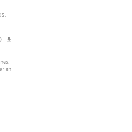
os,
Download
Episode
()
nes,
ar en