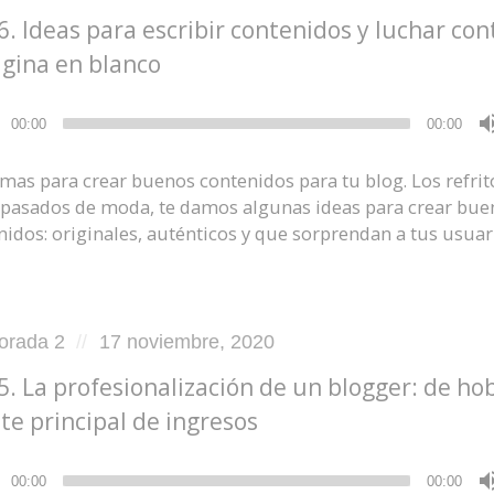
on
6. Ideas para escribir contenidos y luchar con
ágina en blanco
ductor
00:00
00:00
rmas para crear buenos contenidos para tu blog. Los refrit
 pasados de moda, te damos algunas ideas para crear bue
nidos: originales, auténticos y que sorprendan a tus usuar
d
Posted
orada 2
17 noviembre, 2020
on
5. La profesionalización de un blogger: de ho
te principal de ingresos
ductor
00:00
00:00