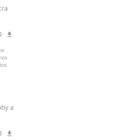
tra
Download
Episode
()
os
nos
ios.
bby a
Download
Episode
()