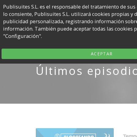
Publisuites S.L. es el responsable del tratamiento de sus
lo consiente, Publisuites S.L. utilizará cookies propias y
Noso
publicidad personalizada, registrando información sobre
información. También puede aceptar todas las cookies pu
El
"Configuración".
podcast
de
Publisuites
ACEPTAR
para
Últimos episodi
bloggers
Poste
Temp