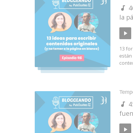
in:
4
la p
Repro
de
audio
13 fo
están
conte
Poste
Temp
in:
4
fuen
Repro