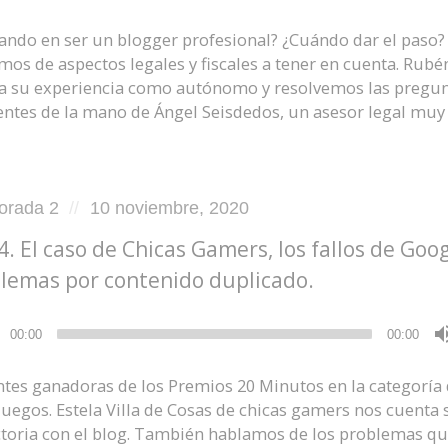
ando en ser un blogger profesional? ¿Cuándo dar el paso?
mos de aspectos legales y fiscales a tener en cuenta. Rubé
a su experiencia como autónomo y resolvemos las pregu
entes de la mano de Ángel Seisdedos, un asesor legal muy
d
Posted
orada 2
10 noviembre, 2020
on
4. El caso de Chicas Gamers, los fallos de Goog
lemas por contenido duplicado.
ductor
00:00
00:00
ntes ganadoras de los Premios 20 Minutos en la categoría
juegos. Estela Villa de Cosas de chicas gamers nos cuenta 
ctoria con el blog. También hablamos de los problemas q