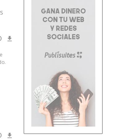
as
Download
Episode
()
e
do.
Download
Episode
()