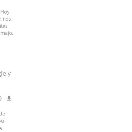
 Hoy
n nos
ntas
 majo.
le y
Download
Episode
()
 de
su
ue