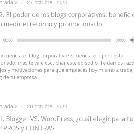
d
Posted
orada 2
27 octubre, 2020
on
2. El poder de los blogs corporativos: benefici
 medir el retorno y promocionarlo
ductor
00:00
00:00
no tienes un blog corporativo? Si tienes uno pero está
onado, más te vale escuchar este episodio. Te damos razo
jos y motivaciones para que empieces hoy mismo a trabaj
og de tu empresa.
d
Posted
orada 2
20 octubre, 2020
on
1. Blogger VS. WordPress, ¿cuál elegir para tu
? PROS y CONTRAS