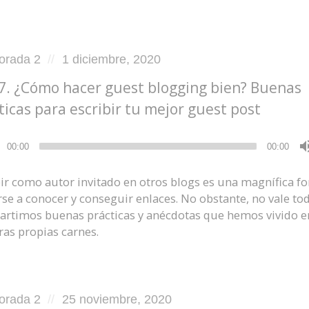
d
Posted
orada 2
1 diciembre, 2020
on
7. ¿Cómo hacer guest blogging bien? Buenas
ticas para escribir tu mejor guest post
ductor
00:00
00:00
bir como autor invitado en otros blogs es una magnífica f
rse a conocer y conseguir enlaces. No obstante, no vale tod
rtimos buenas prácticas y anécdotas que hemos vivido e
ras propias carnes.
d
Posted
orada 2
25 noviembre, 2020