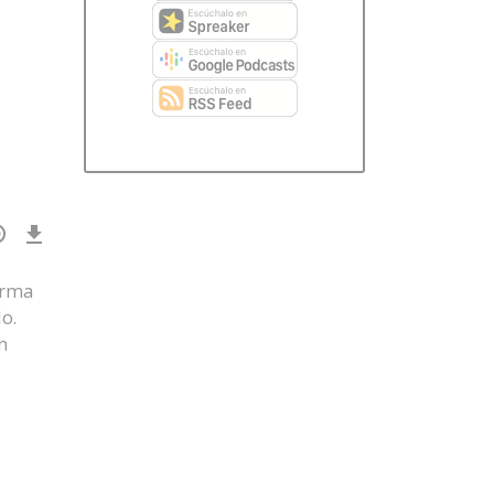
Download
Episode
()
orma
o.
n