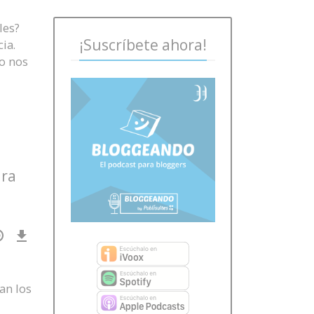
les?
¡Suscríbete ahora!
ia.
o nos
ara
Download
Episode
()
an los