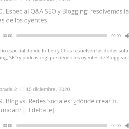
on
0. Especial Q&A SEO y Blogging: resolvemos l
s de los oyentes
ductor
00:00
00:00
dio especial donde Rubén y Chus resuelven las dudas sobr
ing, SEO y podcasting que tienen los oyentes de Bloggean
d
Posted
orada 2
15 diciembre, 2020
on
9. Blog vs. Redes Sociales: ¿dónde crear tu
nidad? [El debate]
ductor
00:00
00:00