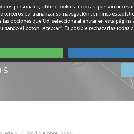
 datos personales, utiliza cookies técnicas que son necesa
 de terceros para analizar su navegación con fines estadíst
Twitter
Instagram
You
tros
Episodios
 las opciones que Ud. selecciona al entrar en esta página
Cha
lsando el botón "Aceptar". Es posible rechazarlas todas o
os
d
Posted
orada 2
22 diciembre, 2020