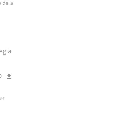
 de la
egia
Download
Episode
()
ez