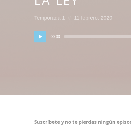
LA LEY
Posted
Posted
Temporada 1
11 febrero, 2020
in:
on
Reproductor
00:00
de
audio
Suscríbete y no te pierdas ningún episo