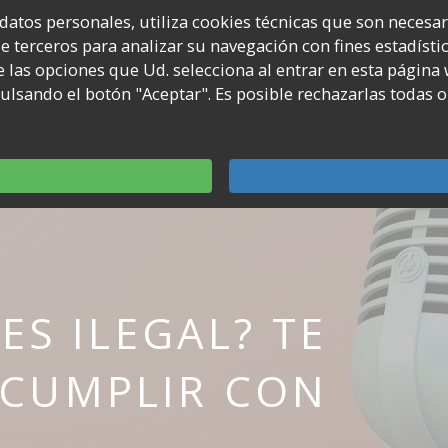
 datos personales, utiliza cookies técnicas que son necesa
 de terceros para analizar su navegación con fines estadíst
Twitter
Instagram
You
tros
Episodios
 las opciones que Ud. selecciona al entrar en esta página
Cha
lsando el botón "Aceptar". Es posible rechazarlas todas o
ES ILEGAL? TE
CUMPLIR CON