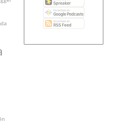
ada
a
én