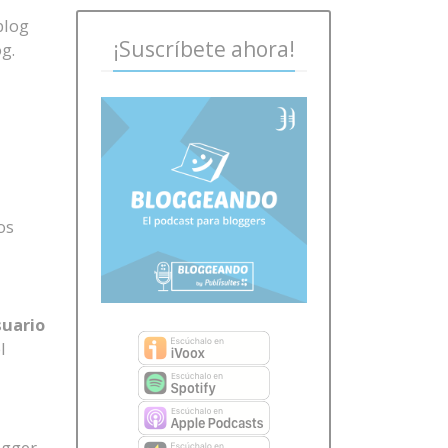
blog
¡Suscríbete ahora!
g.
os
suario
l
ogger