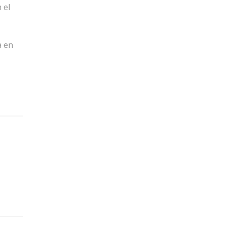
 el
a en