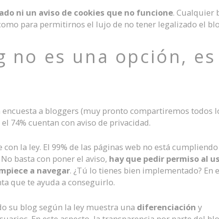
ado ni un aviso de cookies que no funcione
. Cualquier 
mo para permitirnos el lujo de no tener legalizado el blo
g no es una opción, es
a encuesta a bloggers (muy pronto compartiremos todos l
y el 74% cuentan con aviso de privacidad.
e con la ley. El 99% de las páginas web no está cumpliendo
 No basta con poner el aviso,
hay que pedir permiso al u
empiece a navegar
. ¿Tú lo tienes bien implementado? En e
ta que te ayuda a conseguirlo.
o su blog según la ley muestra una
diferenciación
y
suarios. En este aspecto, la transparencia por parte del bl