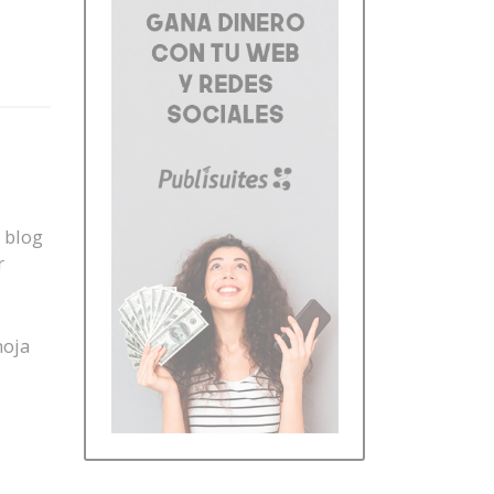
 blog
r
hoja