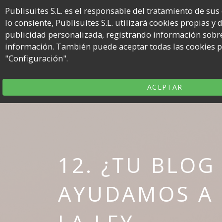
Publisuites S.L. es el responsable del tratamiento de sus
lo consiente, Publisuites S.L. utilizará cookies propias y
Noso
publicidad personalizada, registrando información sobre
información. También puede aceptar todas las cookies pu
El
"Configuración".
podcast
de
Publisuites
ACEPTAR
para
bloggers
12. ¿TU BLOG 
AYUDAMOS A 