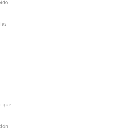
pido
 las
n que
ción