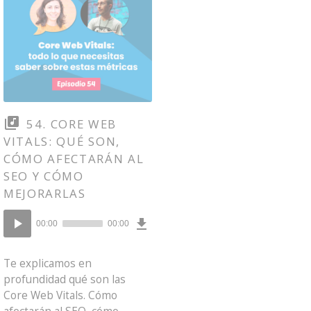
54. CORE WEB
VITALS: QUÉ SON,
CÓMO AFECTARÁN AL
SEO Y CÓMO
MEJORARLAS
Download
Reproductor
Episode
00:00
00:00
()
de
audio
Te explicamos en
profundidad qué son las
Core Web Vitals. Cómo