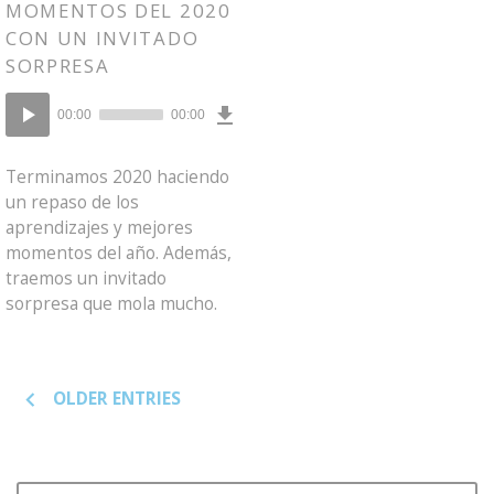
MOMENTOS DEL 2020
CON UN INVITADO
SORPRESA
Download
Reproductor
Episode
00:00
00:00
()
de
audio
Terminamos 2020 haciendo
un repaso de los
aprendizajes y mejores
momentos del año. Además,
traemos un invitado
sorpresa que mola mucho.
Posts
OLDER ENTRIES
navigation