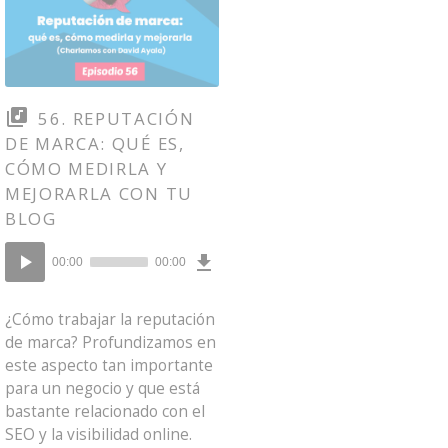
56. REPUTACIÓN
DE MARCA: QUÉ ES,
CÓMO MEDIRLA Y
MEJORARLA CON TU
BLOG
Download
Reproductor
Episode
00:00
00:00
()
de
audio
¿Cómo trabajar la reputación
de marca? Profundizamos en
este aspecto tan importante
para un negocio y que está
bastante relacionado con el
SEO y la visibilidad online.