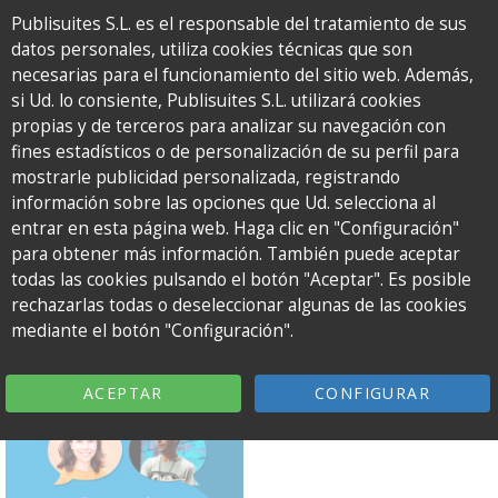
Publisuites S.L. es el responsable del tratamiento de sus
datos personales, utiliza cookies técnicas que son
To
necesarias para el funcionamiento del sitio web. Además,
na
si Ud. lo consiente, Publisuites S.L. utilizará cookies
El
propias y de terceros para analizar su navegación con
podcast
fines estadísticos o de personalización de su perfil para
de
mostrarle publicidad personalizada, registrando
Publisuites
Archivos:
Episodes
información sobre las opciones que Ud. selecciona al
para
entrar en esta página web. Haga clic en "Configuración"
bloggers
para obtener más información. También puede aceptar
todas las cookies pulsando el botón "Aceptar". Es posible
rechazarlas todas o deseleccionar algunas de las cookies
mediante el botón "Configuración".
TEMPORADA 2
ACEPTAR
CONFIGURAR